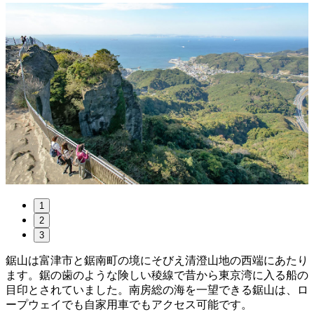
1
2
3
鋸山は富津市と鋸南町の境にそびえ清澄山地の西端にあたり
ます。鋸の歯のような険しい稜線で昔から東京湾に入る船の
目印とされていました。南房総の海を一望できる鋸山は、ロ
ープウェイでも自家用車でもアクセス可能です。