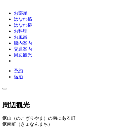
お部屋
はなれ橘
はなれ椿
お料理
お風呂
館内案内
交通案内
周辺観光
予約
宿泊
周辺観光
鋸山（のこぎりやま）の南にある町
鋸南町（きょなんまち）