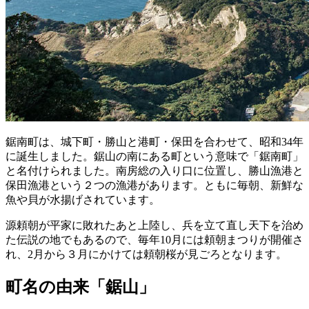
鋸南町は、城下町・勝山と港町・保田を合わせて、昭和34年
に誕生しました。鋸山の南にある町という意味で「鋸南町」
と名付けられました。南房総の入り口に位置し、勝山漁港と
保田漁港という２つの漁港があります。ともに毎朝、新鮮な
魚や貝が水揚げされています。
源頼朝が平家に敗れたあと上陸し、兵を立て直し天下を治め
た伝説の地でもあるので、毎年10月には頼朝まつりが開催さ
れ、2月から３月にかけては頼朝桜が見ごろとなります。
町名の由来「鋸山」