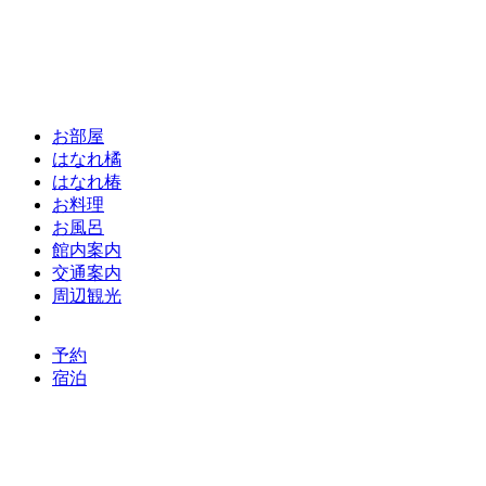
お部屋
はなれ橘
はなれ椿
お料理
お風呂
館内案内
交通案内
周辺観光
予約
宿泊