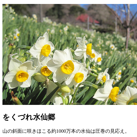
をくづれ水仙郷
山の斜面に咲きほこる約1000万本の水仙は圧巻の見応え。